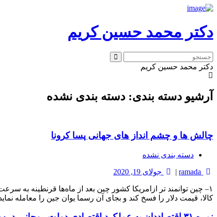
دکتر محمد حسین کریم
دکتر محمد حسین کریم
آرشیو دسته بندی: دسته بندی نشده
چالش ها و چشم انداز های جهانی پسا کرونا
دسته بندی نشده
ramada
|
جولای 19, 2020
۱– چین توانمند تر ازامریکا کشور چین بعد از ماه‌ها قرنطینه به 
کالا، قیمت دلار را فسخ کند و بجای آن رسما یوان جین را معامله نماید
نمره ۳۱ اقتصاددان به عملکرد اقتصادی دولت روحانی در۷۰۰ روز فعالیت + اینفوگرافی